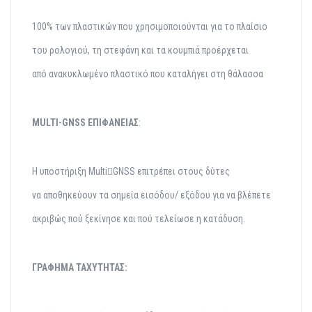
100% των
πλαστικών που
χρησιμοποιούνται
για το πλαίσιο
του
ρολογιού, τη
στεφάνη και τα
κουμπιά
προέρχεται
από
ανακυκλωμένο
πλαστικό που
καταλήγει στη
θάλασσα
MULTI-GNSS ΕΠΙΦΑΝΕΙΑΣ
:
Η υποστήριξη Multi￾GNSS επιτρέπει
στους δύτες
να
αποθηκεύουν τα
σημεία εισόδου/
εξόδου για να
βλέπετε
ακριβώς
πού ξεκίνησε και πού
τελείωσε η
κατάδυση.
ΓΡΑΦΗΜΑ ΤΑΧΥΤΗΤΑΣ: