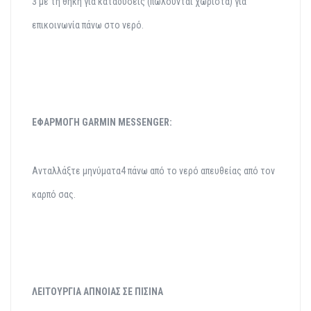
3 με τη θήκη για καταδύσεις
(πωλούνται χωριστά) για
επικοινωνία πάνω στο νερό.
ΕΦΑΡΜΟΓΗ GARMIN
MESSENGER:
Ανταλλάξτε μηνύματα4 πάνω από το νερό απευθείας από τον
καρπό σας.
ΛΕΙΤΟΥΡΓΙΑ ΑΠΝΟΙΑΣ ΣΕ ΠΙΣΙΝΑ