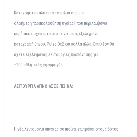
Κατανοήστε καλύτερα το
σώμα σας, με
ολοήμερη
παρακολούθηση υγείας1 που
περιλαμβάνει
καρδιακή
συχνότητα από τον καρπό,
εξελιγμένη
καταγραφή
ύπνου, Pulse Ox2 και πολλά
άλλα. Επιπλέον θα
έχετε
εξελιγμένες λειτουργίες
προπόνησης για
+100
αθλητικές εφαρμογές.
ΛΕΙΤΟΥΡΓΙΑ ΑΠΝΟΙΑΣ ΣΕ ΠΙΣΙΝΑ:
Η νέα λειτουργία άπνοιας σε πισίνα, επιτρέπει στους δύτες