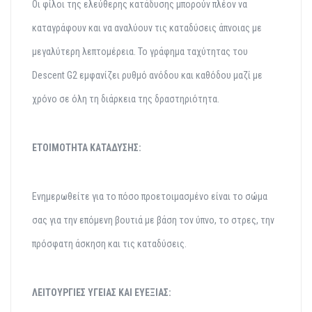
Οι φίλοι της ελεύθερης
κατάδυσης μπορούν πλέον
να
καταγράφουν και να
αναλύουν τις καταδύσεις
άπνοιας με
μεγαλύτερη
λεπτομέρεια. Το γράφημα
ταχύτητας του
Descent G2 εμφανίζει ρυθμό ανόδου και
καθόδου μαζί με
χρόνο σε
όλη τη διάρκεια της
δραστηριότητα.
ΕΤΟΙΜΟΤΗΤΑ ΚΑΤΑΔΥΣΗΣ:
Ενημερωθείτε για το
πόσο προετοιμασμένο
είναι το σώμα
σας για
την επόμενη βουτιά με
βάση τον ύπνο, το
στρες, την
πρόσφατη
άσκηση και τις
καταδύσεις.
ΛΕΙΤΟΥΡΓΙΕΣ ΥΓΕΙΑΣ ΚΑΙ ΕΥΕΞΙΑΣ: