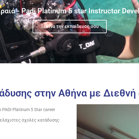
αιά - Padi Platinum 5 star Instructor Dev
Ξεκίνα την εκπαίδευση σου
άδυσης στην Αθήνα με Διεθνή
ο
PADI
Platinum 5 Star career
ν ελάχιστες σχολές κατάδυσης