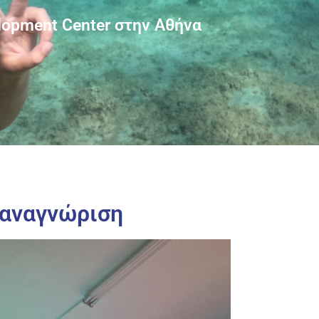
elopment Center στην Αθήνα
 αναγνώριση