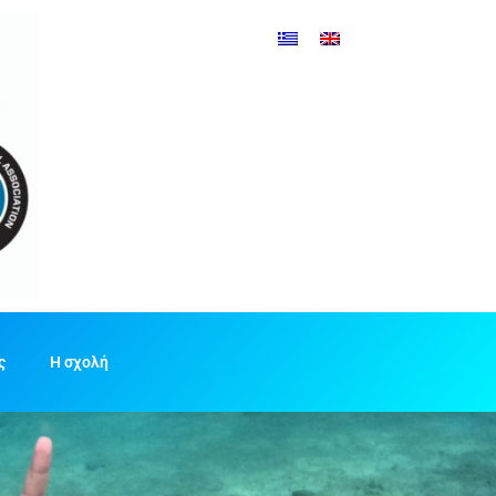
ς
Η σχολή