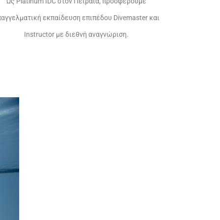
Ως Platinum IDC στον Πειραιά, προσφέρουμε
παγγελματική εκπαίδευση επιπέδου Divemaster και
Instructor με διεθνή αναγνώριση.