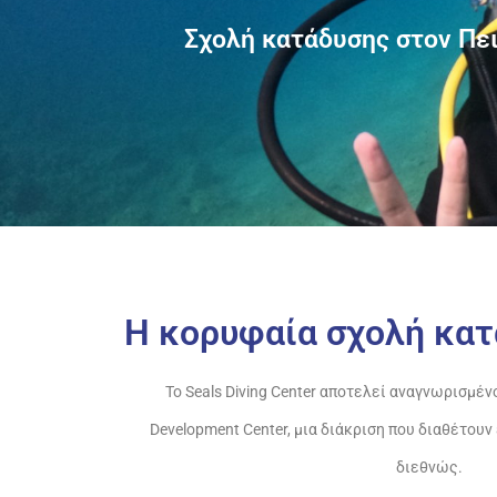
Σχολή κατάδυσης στον Πειρ
Η κορυφαία σχολή κατ
Το Seals Diving Center αποτελεί αναγνωρισμέν
Development Center, μια διάκριση που διαθέτου
διεθνώς.