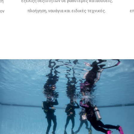
Εξέλιξη δεξιοτήτων σε βαθύτερες καταδύσεις,
κή
πλοήγηση, ναυάγια και ειδικές τεχνικές.
ε
τον