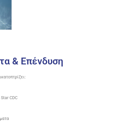
τα & Επένδυση
τικατοπτρίζει:
 Star CDC
ήματα