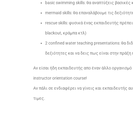
basic swimming skills: θα αναπτύξεις βασικέ
mermaid skills: θα επαναλάβουμε τις δεξιότη
rescue skills: φυσικά ένας εκπαιδευτής πρέπε
blackout, κράμπα κτλ)
2 confined water teaching presentations: θα
δεξιότητες και να δεις πως είναι στην πράξη
Αν είσαι ήδη εκπαιδευτής απο έναν άλλο οργανισμό 
instructor orientation course!
Αν πάλι σε ενδιαφέρει να γίνεις και εκπαιδευτής 
τιμες.