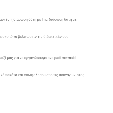
 αυτές. ( διάσωση δύτη με lmc, διάσωση δύτη με
με σκοπό να βελτιώσεις τις διδακτικές σου
 μαζί μας για να οργανώσουμε ενα padi mermaid
τικά πακέτα και επωφελησου απο τις ασυναγωνιστες