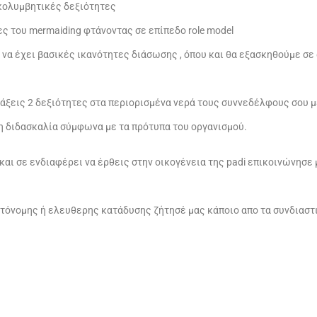
ς κολυμβητικές δεξιότητες
τες του mermaiding φτάνοντας σε επίπεδο role model
ι να έχει βασικές ικανότητες διάσωσης , όπου και θα εξασκηθούμε σε
 διδάξεις 2 δεξιότητες στα περιορισμένα νερά τους συννεδέλφους σου 
 η διδασκαλία σύμφωνα με τα πρότυπα του οργανισμού.
και σε ενδιαφέρει να έρθεις στην οικογένεια της padi επικοινώνησε
αυτόνομης ή ελευθερης κατάδυσης ζήτησέ μας κάποιο απο τα συνδιασ