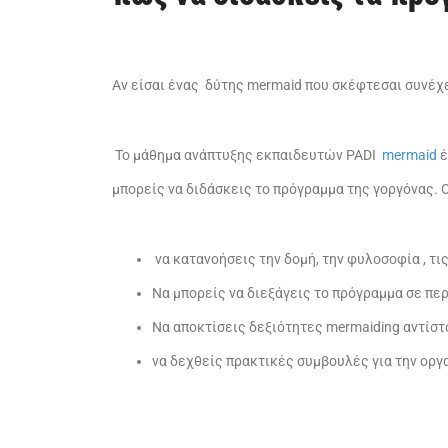
Αν είσαι ένας δύτης mermaid που σκέφτεσαι συνέχε
Το μάθημα ανάπτυξης εκπαιδευτών PADI
mermaid
έ
μπορείς να διδάσκεις το πρόγραμμα της γοργόνας. Ο
να κατανοήσεις την δομή, την φυλοσοφία , τι
Να μπορείς να διεξάγεις το πρόγραμμα σε περ
Να αποκτίσεις δεξιότητες mermaiding αντίστο
να δεχθείς πρακτικές συμβουλές για την οργ