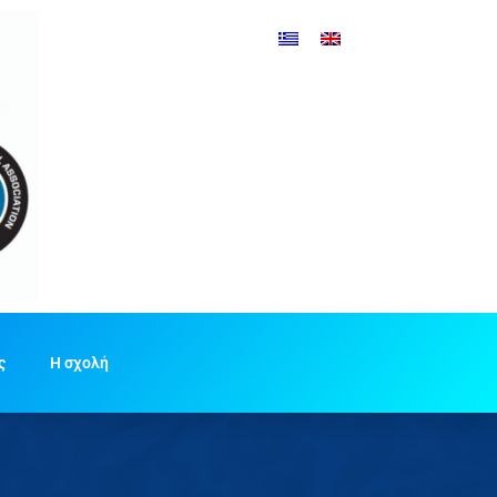
ς
Η σχολή