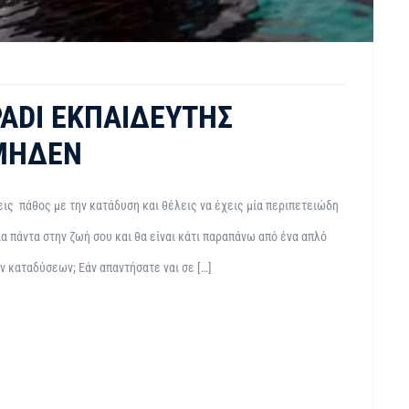
PADI ΕΚΠΑΙΔΕΥΤΉΣ
ΜΗΔΈΝ
ις πάθος με την κατάδυση και θέλεις να έχεις μία περιπετειώδη
ια πάντα στην ζωή σου και θα είναι κάτι παραπάνω από ένα απλό
ν καταδύσεων; Εάν απαντήσατε ναι σε […]