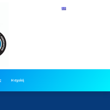
ς
Η σχολή