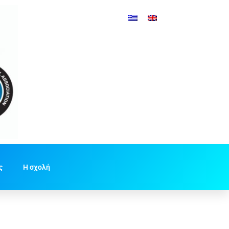
ς
Η σχολή