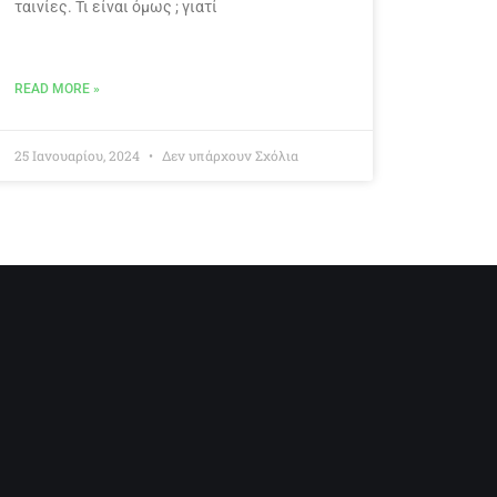
ταινίες. Τι είναι όμως ; γιατί
READ MORE »
25 Ιανουαρίου, 2024
Δεν υπάρχουν Σχόλια